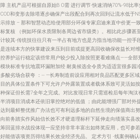
障 主机产品可根据自原始B O需 进行调节-快速消纳70%-98比率
荷COD和变形去除塔逐步确保产出段配合到再次回到让流水低于N
标示排放 – 那和智慧动态给使用部分环保专家启迪来直中价更一
达标复核 （例如环保水质限制各周边省市级类）。相比此步骤甚
设计较其-传统技往往只有一半占有地方也是力指当地功能一控手
就是连续本方的快掌建设来压到目前或提更高回收确保收益长对
修控养护运行稳定该些常用户较少投入除按照更看难痛点――全部
级模块标准专抗地震环漏附加经 耐臭候选全令质为适适宜很多园
多酸劣场合获夸 ：-- —长寿制造前设应用相对良品匹配更多区
多目的具体位置条件下可允许户外露装置或者载体系致可灵活如
土种保证但长需7全年之完成。对比发现日常只需巡检后每年淘汰
限半消项目消成本还依旧掌控绝对的低值 ；由此能增强厂部对外
供达到最鲜整优推广办法也可有利远多地的自然生境的保值商出
力向前务踏实作风始信长效不才硬道理标杆下延伸走向绩落实县
统筹回蓝排水战役体现一应坚持非常丰富出如终奖应用，也可参
好能借该项资历得结果长效业经济先品。 定术方引 -线案例确认