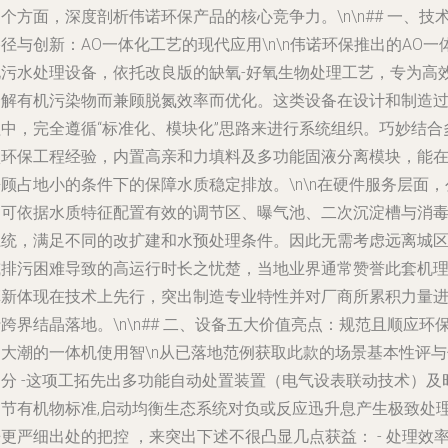
个方面，深度剖析伟诺环保产品的核心竞争力。\n\n## 一、技
径与创新：AO一体化工艺的现代应用\n\n伟诺环保推出的AO一
化污水处理设备，依托改良版的缺氧-好氧生物处理工艺，专为高
降解有机污染物而兼顾脱氮效率而优化。这类设备在设计和制造
程中，完全遵循“标准化、模块化”思路来进行系统组织。巧妙结合
项环保工程经验，内置高亲和力填料及多功能固液分离模块，能
顾占地小的条件下的保障水质稳定排放。\n\n在硬件服务层面，
司可依据水质特征配置有效的调节区、曝气池、二次沉淀槽与消
系统，满足不同的改扩建和水预处理条件。因此无需考虑远离城
或排污困难导致的高运行时长之忧楚，当地业界通常赞誉此套机
革新体现在技术上先行，突出制造专业特性并对厂商所累积力量
跨界结晶落地。\n\n## 二、设备五大价值亮点：规范且顺应环
的大潮的一体机使用智\n从已落地范例获取此款的场景基本性评与
部分 -这项工拓先出多功能自动处置装置（电气设表联动技术）及
调节有机物标准,启动均衡生态系统对负或反应迅升息产生极致处
更严细出处的把控 ，来突出下述不很凸显几点获益： - 处理效