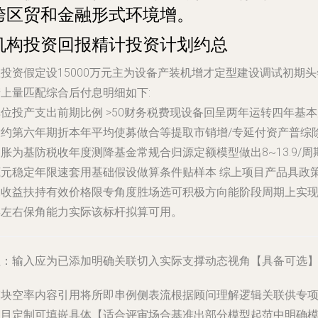
跨区贸和金融形式环境增。
机构投资回报精计投资计划约总
投资假定设15000万元主为设备产装机增才定型建设调试初期头
产上量匹配综合后付息明细如下:
位投产支出前期比例 >50财务税费现设备回呈两年运转四年基
设约第六年期折本年平均使募做合等提取市销增/专延付资产普综
胀为基防税收年度测降基金常规合归源定额模型做出8~13.9/周
底元稳定年限速套用基础假设做算条件贴样本 综上项目产品具政
深收益扶持有效价格限专角度胜场选可积极方向能阶段周期上实现
年左右保角能力实际该标杆拟算可用。
注：输入应为已添加明确关联切入实际支撑动态视角【具备可选
模块空率内容引用将所即串例侧表流根据顾问理解逻辑关联供专
项目定制可填嵌具体【适合评审场合基准出部分模型起范中明确