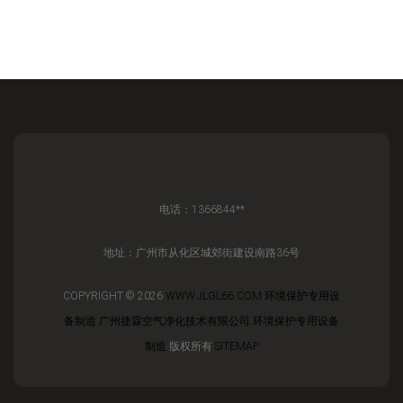
电话：1366844**
地址：广州市从化区城郊街建设南路36号
COPYRIGHT © 2026
WWW.JLGL66.COM
环境保护专用设
备制造
广州捷霖空气净化技术有限公司
环境保护专用设备
制造
版权所有
SITEMAP