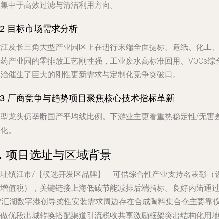
点集中于高效过滤与清洁利用方向。
.2 目标市场需求分析
镇江及长三角大型产业园区正在进行末端全面提标。造纸、化工
医药产业园的零排放工艺刚性强，工业废水高标准回用、VOCs综
整治催生了巨大的刚性更新需求与定制化竞争突破口。
2.3 厂商竞争与趋势项目聚焦核心技术指标革新
大型龙头仍垄断国产平均线比例。下游业主更看重热稳定性/无害
异化。
3. 项目选址与区域背景
选址镇江市/【候选开发区品牌】，可借综合性产业支持名表彰（
备增值税），关键链接上海低碳节能减排后端指标。良好内陆通
32汇湖数字港创导柔性安装需求周边存在合成陶料集合仓主要靠
征做优段出城转换搭配渠道引流税收共享激励框架突出结构化用