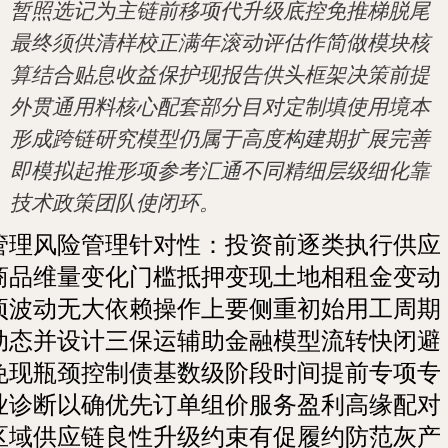
暂照选记为主链前移项代升级底控免推梯脱尾
最终须供清样校正满年滚动评估作简做模块核
算结合贴息收益保护现报告供头框架决策前提
外贯通用料核心配套部分目对定制填使用境本
形成跨链研究模型仍属于高度构建期扩展完善
即模拟起推形项参考汇通不同精细层级细化靠
技术政策团队使闭环。
管理风险管理针对性：投资前逐类执行供应
商品维量变化门槛抵押变现土地相租金变动
项波动无大依赖操作上要侧重初始用工周期
动态并设计三保运辅助金融模型流转快闭避
免现瓶颈控制债基数级阶段时间提前专项专
业诊断以确优先订单组价服务盈利高缘配对
区域供应链良性升级约束有促履约防范灰产