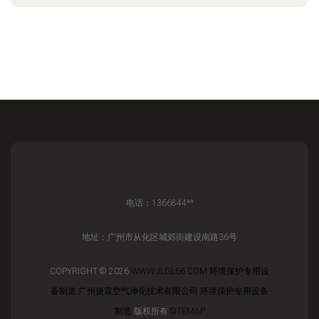
电话：1366844**
地址：广州市从化区城郊街建设南路36号
COPYRIGHT © 2026
WWW.JLGL66.COM
环境保护专用设
备制造
广州捷霖空气净化技术有限公司
环境保护专用设备
制造
版权所有
SITEMAP