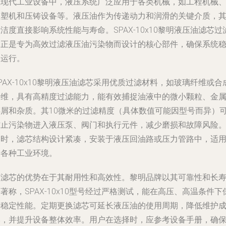
在现代工业设备中，液压系统广泛应用于各类机械，如工程机械
注塑机和压铸设备等。液压油作为传递动力和润滑的关键介质，
洁度直接影响系统性能与寿命。SPAX-10x10黎明液压油滤芯过
器正是专为高效过滤液压油污染物而设计的核心部件，确保系统
定运行。
PAX-10x10黎明液压油滤芯采用优质过滤材料，如玻璃纤维或合
纤维，具有高精度过滤能力，能有效捕捉油液中的微小颗粒、金
碎屑和杂质。其10微米的过滤精度（具体数值可能因型号而异）
防止污染物进入液压泵、阀门和执行元件，减少磨损和故障风险
同时，滤芯结构设计紧凑，安装于液压回油路或压力管路中，适
于各种工业环境。
该滤芯的优势在于其耐用性和高效性。黎明品牌以其可靠性和长
著称，SPAX-10x10型号经过严格测试，能在高压、高温条件下
持稳定性能。定期更换滤芯可延长液压油的使用周期，降低维护
本，并提升设备整体效率。用户在选择时，应参考设备手册，确